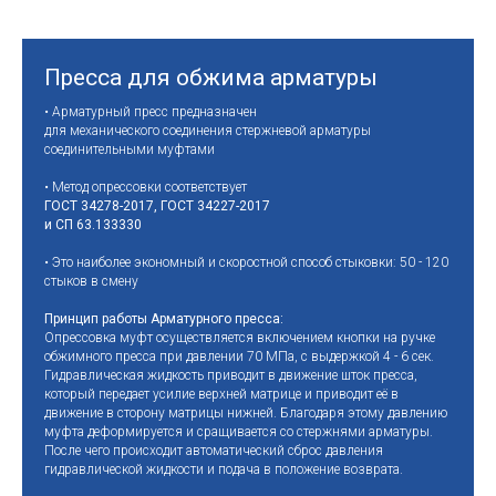
Пресса для обжима арматуры
• Арматурный пресс предназначен
для механического соединения стержневой арматуры
соединительными муфтами
• Метод опрессовки соответствует
ГОСТ 34278-2017, ГОСТ 34227-2017
и СП 63.133330
• Это наиболее экономный и скоростной способ стыковки: 50 - 120
стыков в смену
Принцип работы Арматурного пресса:
Опрессовка муфт осуществляется включением кнопки на ручке
обжимного пресса при давлении 70 МПа, с выдержкой 4 - 6 сек.
Гидравлическая жидкость приводит в движение шток пресса,
который передает усилие верхней матрице и приводит её в
движение в сторону матрицы нижней. Благодаря этому давлению
муфта деформируется и сращивается со стержнями арматуры.
После чего происходит автоматический сброс давления
гидравлической жидкости и подача в положение возврата.