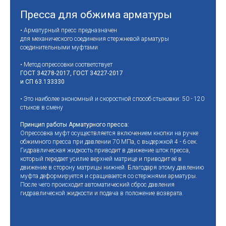
Пресса для обжима арматуры
• Арматурный пресс предназначен
для механического соединения стержневой арматуры
соединительными муфтами
• Метод опрессовки соответствует
ГОСТ 34278-2017, ГОСТ 34227-2017
и СП 63.133330
• Это наиболее экономный и скоростной способ стыковки: 50 - 120
стыков в смену
Принцип работы Арматурного пресса:
Опрессовка муфт осуществляется включением кнопки на ручке
обжимного пресса при давлении 70 МПа, с выдержкой 4 - 6 сек.
Гидравлическая жидкость приводит в движение шток пресса,
который передает усилие верхней матрице и приводит её в
движение в сторону матрицы нижней. Благодаря этому давлению
муфта деформируется и сращивается со стержнями арматуры.
После чего происходит автоматический сброс давления
гидравлической жидкости и подача в положение возврата.